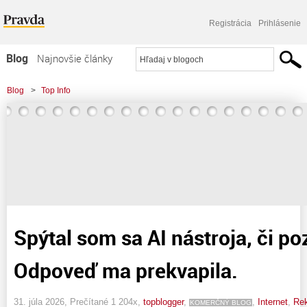
Registrácia
Prihlásenie
Blog
Najnovšie články
Najčítanejšie články
Blog
>
Top Info
Najkomentovanejšie články
Zoznam blogov
Komerčné blogy
Spýtal som sa AI nástroja, či p
Odpoveď ma prekvapila.
31. júla 2026, Prečítané 1 204x,
topblogger
,
,
Internet
,
Re
KOMERČNÝ BLOG