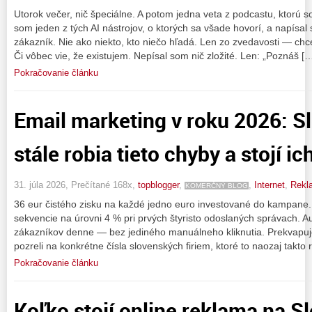
Utorok večer, nič špeciálne. A potom jedna veta z podcastu, ktorú s
som jeden z tých AI nástrojov, o ktorých sa všade hovorí, a napísal
zákazník. Nie ako niekto, kto niečo hľadá. Len zo zvedavosti — chc
Či vôbec vie, že existujem. Nepísal som nič zložité. Len: „Poznáš [
Pokračovanie článku
Email marketing v roku 2026: S
stále robia tieto chyby a stojí ich
31. júla 2026, Prečítané 168x,
topblogger
,
,
Internet
,
Rekl
KOMERČNÝ BLOG
36 eur čistého zisku na každé jedno euro investované do kampane
sekvencie na úrovni 4 % pri prvých štyristo odoslaných správach. Au
zákazníkov denne — bez jediného manuálneho kliknutia. Prekvapuj
pozreli na konkrétne čísla slovenských firiem, ktoré to naozaj takto 
Pokračovanie článku
Koľko stojí online reklama na S