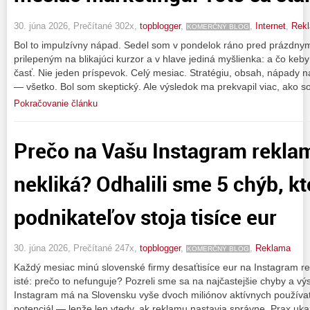
30. júna 2026, Prečítané 302x,
topblogger
,
,
Internet
,
Rek
KOMERČNÝ BLOG
Bol to impulzívny nápad. Sedel som v pondelok ráno pred prázdn
prilepeným na blikajúci kurzor a v hlave jediná myšlienka: a čo keb
časť. Nie jeden príspevok. Celý mesiac. Stratégiu, obsah, nápady
— všetko. Bol som skeptický. Ale výsledok ma prekvapil viac, ako s
Pokračovanie článku
Prečo na Vašu Instagram rekla
nekliká? Odhalili sme 5 chýb, k
podnikateľov stoja tisíce eur
30. júna 2026, Prečítané 247x,
topblogger
,
,
Reklama
KOMERČNÝ BLOG
Každý mesiac minú slovenské firmy desaťtisíce eur na Instagram re
isté: prečo to nefunguje? Pozreli sme sa na najčastejšie chyby a vý
Instagram má na Slovensku vyše dvoch miliónov aktívnych používate
potenciál — lenže len vtedy, ak reklamu nastavia správne. Prax uka