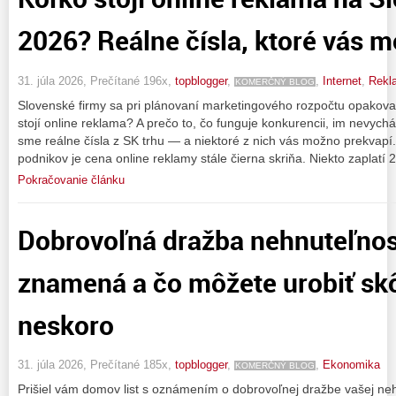
2026? Reálne čísla, ktoré vás 
31. júla 2026, Prečítané 196x,
topblogger
,
,
Internet
,
Rekl
KOMERČNÝ BLOG
Slovenské firmy sa pri plánovaní marketingového rozpočtu opakovane
stojí online reklama? A prečo to, čo funguje konkurencii, im nevyc
sme reálne čísla z SK trhu — a niektoré z nich vás možno prekvapí
podnikov je cena online reklamy stále čierna skriňa. Niekto zaplatí 
Pokračovanie článku
Dobrovoľná dražba nehnuteľnost
znamená a čo môžete urobiť skô
neskoro
31. júla 2026, Prečítané 185x,
topblogger
,
,
Ekonomika
KOMERČNÝ BLOG
Prišiel vám domov list s oznámením o dobrovoľnej dražbe vašej nehnu