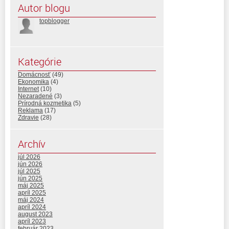
Autor blogu
topblogger
Kategórie
Domácnosť
(49)
Ekonomika
(4)
Internet
(10)
Nezaradené
(3)
Prírodná kozmetika
(5)
Reklama
(17)
Zdravie
(28)
Archív
júl 2026
jún 2026
júl 2025
jún 2025
máj 2025
apríl 2025
máj 2024
apríl 2024
august 2023
apríl 2023
február 2023