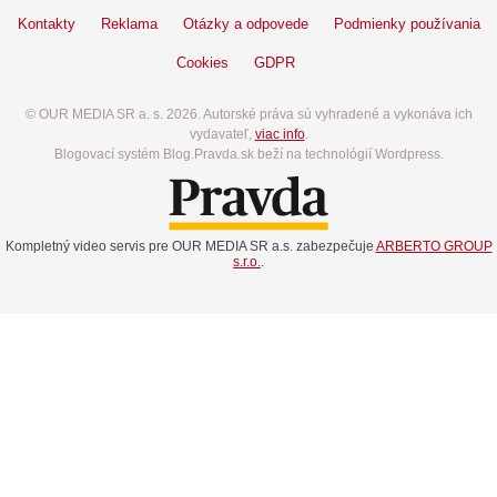
Kontakty
Reklama
Otázky a odpovede
Podmienky používania
Cookies
GDPR
© OUR MEDIA SR a. s. 2026. Autorské práva sú vyhradené a vykonáva ich
vydavateľ,
viac info
.
Blogovací systém Blog.Pravda.sk beží na technológií Wordpress.
Kompletný video servis pre OUR MEDIA SR a.s. zabezpečuje
ARBERTO GROUP
s.r.o.
.