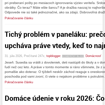
pri preberaní pošty po mesiacoch ignorovania výziev veriteľa. Srdce
obrátky. Čo teraz? Máte ešte šancu? A je dražba naozaj to najhorš
Odpovede nie sú také jednoznačné, ako sa zdajú. Dobrovoľná draž
Pokračovanie článku
Tichý problém v paneláku: preč
upcháva práve vtedy, keď to na
31. júla 2026, Prečítané 247x,
topblogger
,
,
Domácnosť
KOMERČNÝ BLOG
Jeseň. Susedia sa vrátili z dovoleniek, deti nastúpili do školy a v 
ľudí než cez leto. A práve v tomto momente si ráno všimnete, že z
pomalšie ako doteraz. O týždeň neskôr záchod reaguje s oneskore
poschodia pod vami zvoní, či viete o nejakom probléme s potrubím.
Pokračovanie článku
Domáce údenie v roku 2026: Čo