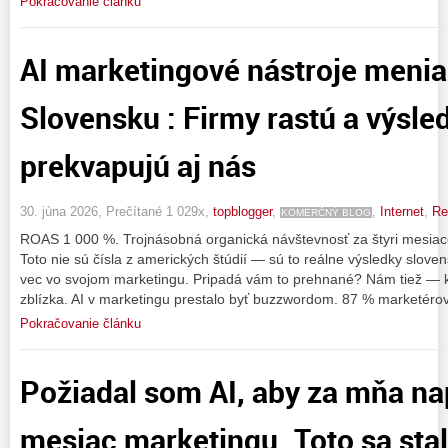
Pokračovanie článku
AI marketingové nástroje menia
Slovensku : Firmy rastú a výsle
prekvapujú aj nás
30. júna 2026, Prečítané 1 029x,
topblogger
,
,
Internet
,
Re
KOMERČNÝ BLOG
ROAS 1 000 %. Trojnásobná organická návštevnosť za štyri mesiac
Toto nie sú čísla z amerických štúdií — sú to reálne výsledky slovens
vec vo svojom marketingu. Pripadá vám to prehnané? Nám tiež — k
zblízka. AI v marketingu prestalo byť buzzwordom. 87 % marketéro
Pokračovanie článku
Požiadal som AI, aby za mňa na
mesiac marketingu. Toto sa stal