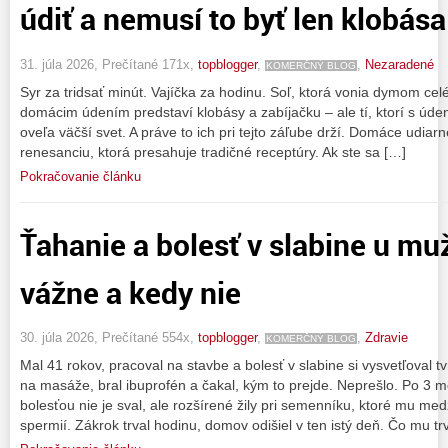
údiť a nemusí to byť len klobása
31. júla 2026, Prečítané 171x,
topblogger
,
,
Nezaradené
KOMERČNÝ BLOG
Syr za tridsať minút. Vajíčka za hodinu. Soľ, ktorá vonia dymom cel
domácim údením predstaví klobásy a zabíjačku – ale tí, ktorí s údení
oveľa väčší svet. A práve to ich pri tejto záľube drží. Domáce udiar
renesanciu, ktorá presahuje tradičné receptúry. Ak ste sa […]
Pokračovanie článku
Ťahanie a bolesť v slabine u muž
vážne a kedy nie
30. júla 2026, Prečítané 554x,
topblogger
,
,
Zdravie
KOMERČNÝ BLOG
Mal 41 rokov, pracoval na stavbe a bolesť v slabine si vysvetľoval t
na masáže, bral ibuprofén a čakal, kým to prejde. Neprešlo. Po 3 
bolesťou nie je sval, ale rozšírené žily pri semenníku, ktoré mu medz
spermií. Zákrok trval hodinu, domov odišiel v ten istý deň. Čo mu tr