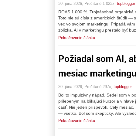
30. júna 2026, Prečítané 1 023x,
topblogger
ROAS 1 000 %. Trojnásobná organická n
Toto nie sú čísla z amerických štúdií — s
vec vo svojom marketingu. Pripadá vám
zblízka. AI v marketingu prestalo byť 
Pokračovanie článku
Požiadal som AI, a
mesiac marketingu.
30. júna 2026, Prečítané 297x,
topblogger
Bol to impulzívny nápad. Sedel som v 
prilepeným na blikajúci kurzor a v hlave
časť. Nie jeden príspevok. Celý mesiac
— všetko. Bol som skeptický. Ale výsled
Pokračovanie článku