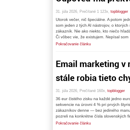
31. júla 2026, Prečítané 1 123x,
topblogger
Utorok večer, nič špeciálne. A potom jed
som jeden z tých AI nástrojov, o ktorých
zákazník. Nie ako niekto, kto niečo hľa
Či vôbec vie, že existujem. Nepísal som 
Pokračovanie článku
Email marketing v 
stále robia tieto chy
31. júla 2026, Prečítané 160x,
topblogger
36 eur čistého zisku na každé jedno e
sekvencie na úrovni 4 % pri prvých štyri
zákazníkov denne — bez jediného manuá
pozreli na konkrétne čísla slovenských fi
Pokračovanie článku