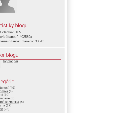
tistiky blogu
t článkov: 105
ová čítanosť: 402589x
merná čítanosť článkov: 3834x
or blogu
topblogger
egórie
cnosť
(49)
omika
(4)
net
(10)
radené
(3)
odná kozmetika
(5)
ama
(17)
vie
(28)