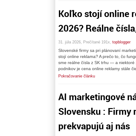
Koľko stojí online
2026? Reálne čísla
31. júla 2026, Prečítané 191x,
topblogger
Slovenské firmy sa pri plánovaní market
stojí online reklama? A prečo to, čo fu
sme reálne čísla z SK trhu — a niektoré
podnikov je cena online reklamy stále či
Pokračovanie článku
AI marketingové ná
Slovensku : Firmy 
prekvapujú aj nás