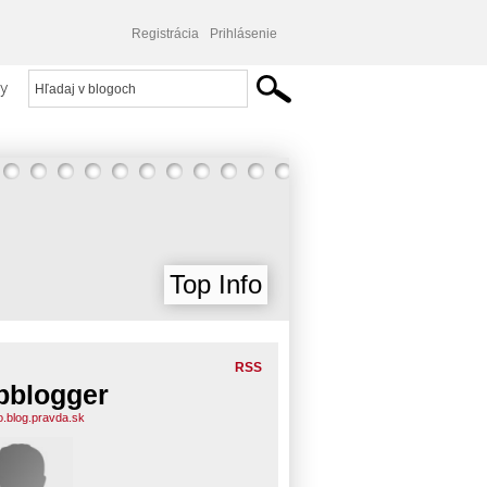
Registrácia
Prihlásenie
y
Top Info
RSS
pblogger
fo.blog.pravda.sk