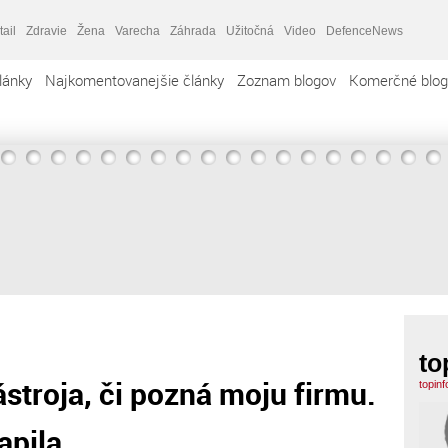
tail
Zdravie
Žena
Varecha
Záhrada
Užitočná
Video
DefenceNews
lánky
Najkomentovanejšie články
Zoznam blogov
Komerčné blog
to
stroja, či pozná moju firmu.
topin
pila.