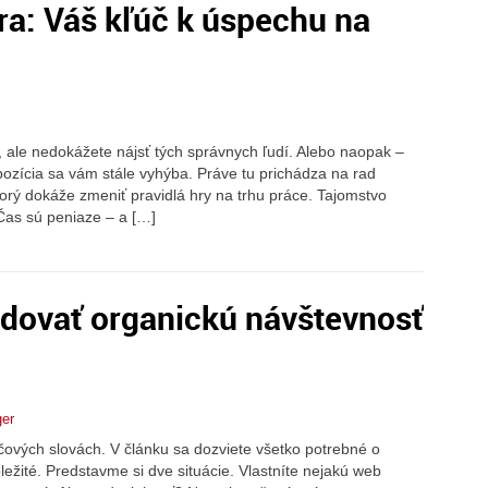
a: Váš kľúč k úspechu na
u, ale nedokážete nájsť tých správnych ľudí. Alebo naopak –
 pozícia sa vám stále vyhýba. Práve tu prichádza na rad
orý dokáže zmeniť pravidlá hry na trhu práce. Tajomstvo
Čas sú peniaze – a […]
udovať organickú návštevnosť
ger
účových slovách. V článku sa dozviete všetko potrebné o
ôležité. Predstavme si dve situácie. Vlastníte nejakú web