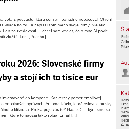
na veta z podcastu, ktorú som ani poriadne nepočúval. Otvoril
 sa všade hovorí, a napísal som meno svojej firmy. Nie ako
Šta
dá. Len zo zvedavosti — chcel som vedieť, čo o mne AI povie.
nič zložité. Len: „Poznáš […]
Poče
Celk
Prie
roku 2026: Slovenské firmy
Aut
by a stojí ich to tisíce eur
Kat
uro investované do kampane. Konverzný pomer emailovej
Domá
sto odoslaných správach. Automatizácia, ktorá oslovuje stovky
Ekon
Inter
lneho kliknutia. Prekvapuje vás to? Nás tiež — kým sme sa
Neza
riem, ktoré to naozaj takto robia. Email […]
Prír
Rekl
Zdra