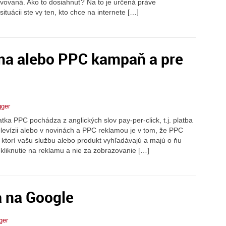
tevovaná. Ako to dosiahnuť? Na to je určená práve
ituácii ste vy ten, kto chce na internete […]
ama alebo PPC kampaň a pre
gger
a PPC pochádza z anglických slov pay-per-click, t.j. platba
elevízii alebo v novinách a PPC reklamou je v tom, že PPC
ktorí vašu službu alebo produkt vyhľadávajú a majú o ňu
 kliknutie na reklamu a nie za zobrazovanie […]
a na Google
ger