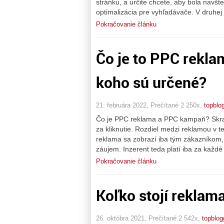
stránku, a určite chcete, aby bola navš
optimalizácia pre vyhľadávače. V druhej s
Pokračovanie článku
Čo je to PPC rekl
koho sú určené?
21. februára 2022, Prečítané 2 250x,
topblo
Čo je PPC reklama a PPC kampaň? Skratk
za kliknutie. Rozdiel medzi reklamou v t
reklama sa zobrazí iba tým zákazníkom, 
záujem. Inzerent teda platí iba za každé
Pokračovanie článku
Koľko stojí reklam
26. októbra 2021, Prečítané 2 542x,
topblog