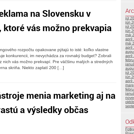
Arc
 reklama na Slovensku v
júl 2
jún 
, ktoré vás možno prekvapia
júl 2
jún 
máj 
apríl
máj 
apríl
ingového rozpočtu opakovane pýtajú to isté: koľko vlastne
augu
nguje konkurencii, im nevychádza za rovnaký budget? Zobrali
apríl
febr
 z nich vás možno prekvapí. Pre väčšinu malých a stredných
janu
erna skriňa. Niekto zaplatí 200 […]
augu
júl 2
jún 
apríl
mare
febr
stroje menia marketing aj na
janu
nove
októ
rastú a výsledky občas
sept
Od
Fotky
Prav