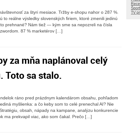
Rece
Šport
ávštevnosť za štyri mesiace. Tržby e-shopu nahor o 287 %.
TV p
ú to reálne výsledky slovenských firiem, ktoré zmenili jedinú
 to prehnané? Nám tiež — kým sme sa nepozreli na čísla
buzzwordom. 87 % marketérov […]
by za mňa naplánoval celý
 Toto sa stalo.
pondelok ráno pred prázdnym kalendárom obsahu, pohľadom
 jediná myšlienka: a čo keby som to celé prenechal AI? Nie
. Stratégiu, obsah, nápady na kampane, analýzu konkurencie
ok ma prekvapil viac, ako som čakal. Prečo […]