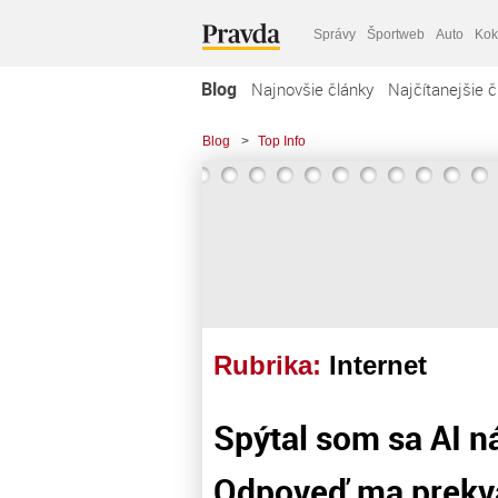
Správy
Športweb
Auto
Kok
Blog
Najnovšie články
Najčítanejšie č
Blog
>
Top Info
Rubrika:
Internet
Spýtal som sa AI ná
Odpoveď ma prekva