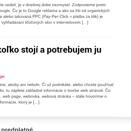
ete vedeli, je v dnešnej dobe nezmysel. Zodpovieme preto
oogle. Čo je to Google reklama a ako sa líši od organických
alebo takzvaná PPC (Pay-Per-Click = platba za klik) je
i vyhľadávaní kľúčových slov v internetovom […]
oľko stojí a potrebujem ju
ger
ine, akoby ani nebolo. Či už podnikáte, alebo chcete používať
lio, tu nájdete základné informácie o tvorbe web stránok. Čo
b, web page, webovka, webová stránka – stále hovoríme o
formácie, ktorý je […]
 predplatné