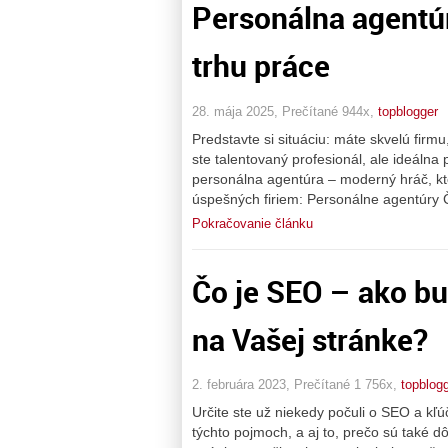
Personálna agentúr
trhu práce
28. mája 2025, Prečítané 944x,
topblogger
Predstavte si situáciu: máte skvelú firm
ste talentovaný profesionál, ale ideálna
personálna agentúra – moderný hráč, kt
úspešných firiem: Personálne agentúry 
Pokračovanie článku
Čo je SEO – ako b
na Vašej stránke?
2. februára 2023, Prečítané 1 756x,
topblog
Určite ste už niekedy počuli o SEO a kľ
týchto pojmoch, a aj to, prečo sú také d