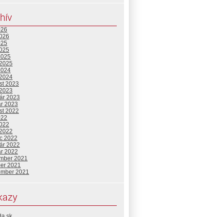
hív
026
2026
025
2025
2025
 2025
2024
 2024
st 2023
 2023
uár 2023
ár 2023
st 2022
022
2022
 2022
c 2022
uár 2022
ár 2022
mber 2021
ber 2021
ember 2021
kazy
da.sk