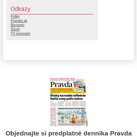
Odkazy
Fotky
Pravda.sk
Recepty
Šport
TV program
Objednajte si predplatné denníka Pravda