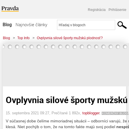
Registrácia
Prihlásenie
Blog
Najnovšie články
Najčítanejšie články
Blog
>
Top Info
>
Ovplyvnia silové športy mužskú plodnosť?
Najkomentovanejšie články
Zoznam blogov
Komerčné blogy
Ovplyvnia silové športy mužskú
15. septembra 2021 09:27
, Prečítané 1 892x,
topblogger
,
KOMERČNÝ BLOG
V súčasnej dobe čelíme mimoriadnej situácii – odborníci varujú, 
klesá. Niet pochýb o tom, že na tomto fakte majú svoj podiel
nesprá