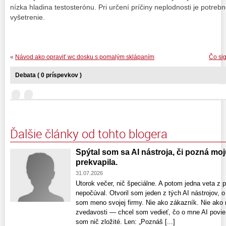
nízka hladina testosterónu. Pri určení príčiny neplodnosti je potr
vyšetrenie.
«
Návod ako opraviť wc dosku s pomalým sklápaním
Čo si
Debata ( 0 príspevkov )
Ďalšie články od tohto blogera
Spýtal som sa AI nástroja, či pozná m
prekvapila.
31.07.2026
Utorok večer, nič špeciálne. A potom jedna veta z 
nepočúval. Otvoril som jeden z tých AI nástrojov, o
som meno svojej firmy. Nie ako zákazník. Nie ako n
zvedavosti — chcel som vedieť, čo o mne AI povie.
som nič zložité. Len: „Poznáš [...]