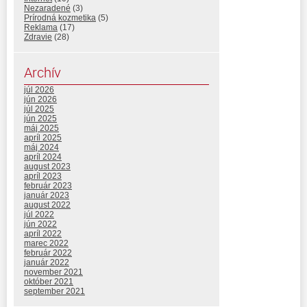
Nezaradené
(3)
Prírodná kozmetika
(5)
Reklama
(17)
Zdravie
(28)
Archív
júl 2026
jún 2026
júl 2025
jún 2025
máj 2025
apríl 2025
máj 2024
apríl 2024
august 2023
apríl 2023
február 2023
január 2023
august 2022
júl 2022
jún 2022
apríl 2022
marec 2022
február 2022
január 2022
november 2021
október 2021
september 2021