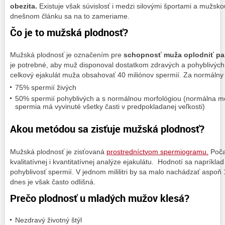
obezita.
Existuje však súvislosť i medzi silovými športami a mužs
dnešnom článku sa na to zameriame.
Čo je to mužská plodnosť?
Mužská plodnosť je označením pre
schopnosť muža oplodniť par
je potrebné, aby muž disponoval dostatkom zdravých a pohyblivýc
celkový ejakulát muža obsahovať 40 miliónov spermií. Za normálny n
75% spermií živých
50% spermií pohyblivých a s normálnou morfológiou (normálna mo
spermia má vyvinuté všetky časti v predpokladanej veľkosti)
Akou metódou sa zisťuje mužská plodnosť?
Mužská plodnosť je zisťovaná
prostredníctvom spermiogramu.
Poča
kvalitatívnej i kvantitatívnej analýze ejakulátu. Hodnotí sa napríkla
pohyblivosť spermií. V jednom mililitri by sa malo nachádzať aspoň 
dnes je však často odlišná.
Prečo plodnosť u mladých mužov klesá?
Nezdravý životný štýl