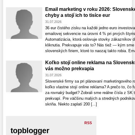
Email marketing v roku 2026: Slovenské 
chyby a stojí ich to tisíce eur
31.07.2026
36 eur čistého zisku na každé jedno euro invest
emailovej sekvencie na úrovni 4 % pri prvých štyri
Automatizácia, ktorá oslovuje stovky zákazníkov
kliknutia. Prekvapuje vás to? Nás tiež — kým sme 
slovenských firiem, ktoré to naozaj takto robia. Emai
Koľko stojí online reklama na Slovensk
vás možno prekvapia
31.07.2026
Slovenské firmy sa pri plánovaní marketingového r
koľko vlastne stojí online reklama? A prečo to, čo
za rovnaký budget? Zobrali sme reálne čísla z SK 
prekvapí. Pre väčšinu malých a stredných podnikov 
skriňa. Niekto zaplatí 200 [...]
RSS
topblogger