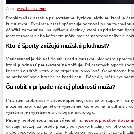
Zdroj:
www.freepik.com
Problém však nastáva
pri extrémnej fyzickej aktivite,
ktorá je čas
kulturistikou. Extrémna záťaž spôsobuje hormonálnu nerovnováhu a
dôležité zamerať sa i na výživové doplnky, ktoré sú pri silovom šp
testosterónom alebo kofeínom môže mať za následok zníženie počt
Ktoré športy znižujú mužskú plodnosť?
V súčasnosti je dávaná do súvislosti s mužskou plodnosťou predo
ktorá plodnosť preukázateľne znižuje.
Pri ostatných typoch špo
intenzitu a záťaž, ktorá je na organizmus vyvíjaná. Odporúčame br
sa prekonať svoje hranice za každú cenu. Dôsledky môžu byť naoz
Čo robiť v prípade nízkej plodnosti muža?
Pri zistení problémov v prípade spermiogramu sa pristupuje k rôz
môžeme napríklad genetické vyšetrenie, ktoré pomáha odhaliť vro
vyšetrení je i vyšetrenie u urológa a andrológa.
Príčiny neplodnosti môžu súvisieť i s
neschopnosťou dosiahn
existujú naozaj rôznorodé príčiny od vysokej hladiny krvného cukru
alebo vysokého krvného tlaku. Problémom môže byť i vysoká hladina