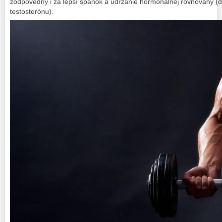
zodpovedný i za lepší spánok a udržanie hormonálnej rovnováhy (d
testosterónu).